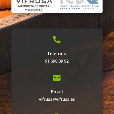

Teléfono
91 690 09 92

Email
vifrusa@vifrusa.es