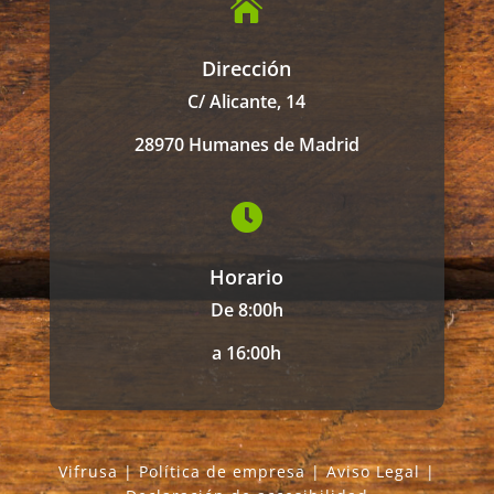

Dirección
C/ Alicante, 14
28970 Humanes de Madrid

Horario
De 8:00h
a 16:00h
Vifrusa |
Política de empresa
|
Aviso Legal
|