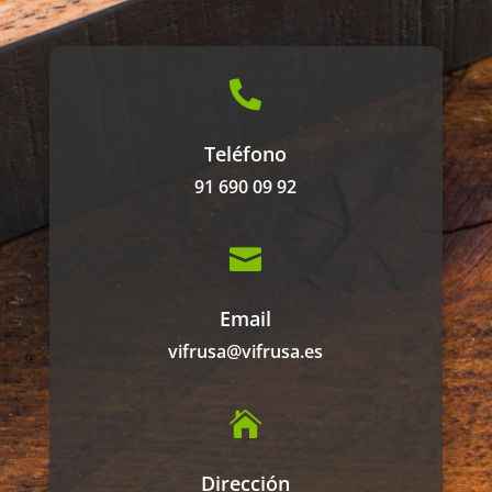

Teléfono
91 690 09 92

Email
vifrusa@vifrusa.es

Dirección